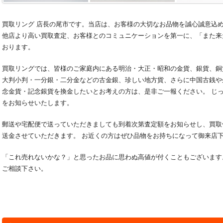
買取リング 店長の尾市です。当店は、お客様の大切なお品物を誠心誠意込
他店より高い買取査定、お客様とのコミュニケーションを第一に、「また来
おります。
買取リングでは、皆様のご家庭内にある明治・大正・昭和の金貨、銀貨、銅
大判小判・一分銀・二分金などの古金銀、珍しい地方貨、さらに中国古銭や
念金貨・記念銀貨を換金したいとお考えの方は、是非ご一報ください。 じ
をお知らせいたします。
郵送や宅配便で送っていただきましても到着次第査定額をお知らせし、買取
送金させていただきます。 お近くの方はぜひ品物をお持ちになって御来店
「これ売れないかな？」と思ったお品に思わぬ高値が付くこともございます
ご相談下さい。