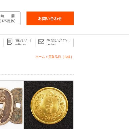
ホーム
買取品目［古銭］