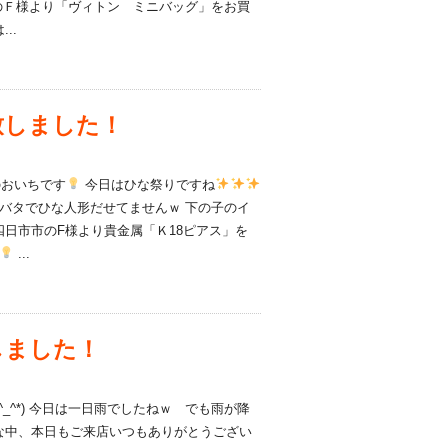
のＦ様より「ヴィトン ミニバッグ」をお買
..
致しました！
おいちです
今日はひな祭りですね
バタでひな人形だせてませんｗ 下の子のイ
日市市のF様より貴金属「Ｋ18ピアス」を
...
しました！
_^*) 今日は一日雨でしたねｗ でも雨が降
な中、本日もご来店いつもありがとうござい