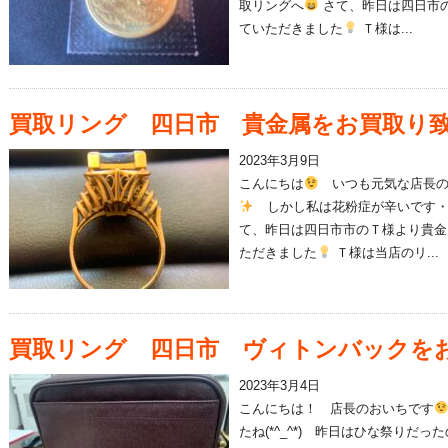
取リングへ
さて、昨日は四日市
ていただきました
Ｔ様は...
買取リング 四日市 貴金属をお買取り
2023年3月9日
こんにちは
いつも元気な店長の
しかし私は花粉症が辛いです・
て、昨日は四日市市のＴ様より貴金
ただきました
Ｔ様は当店のリ...
買取リング 四日市 ヴィトンバックを
2023年3月4日
こんにちは！ 店長のおいちです
たね(*^_^*) 昨日はひな祭りだ