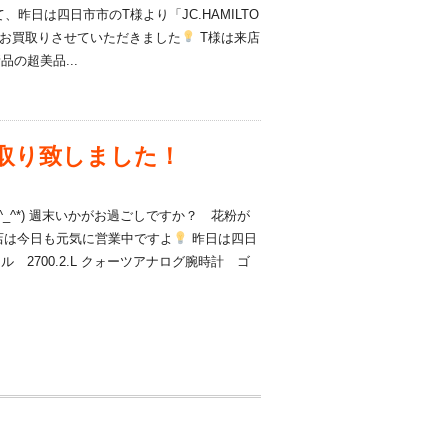
、昨日は四日市市のT様より「JC.HAMILTO
をお買取りさせていただきました
T様は来店
の超美品...
買取り致しました！
_^*) 週末いかがお過ごしですか？ 花粉が
当店は今日も元気に営業中ですよ
昨日は四日
ル 2700.2.L クォーツアナログ腕時計 ゴ