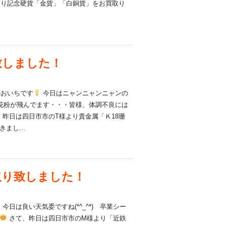
より記念硬貨「金貨」「白銅貨」をお買取り
致しました！
おいちです
今日はニャンニャンニャンの
) 花粉が飛んでます・・・皆様、体調不良には
昨日は四日市市のT様より貴金属「Ｋ18珊
まし...
取り致しました！
今日は良い天気委ですね(*^_^*) 卒業シー
さて、昨日は四日市市のM様より「近鉄