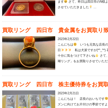
ます
さて、昨日は四日市のN様
させていただきました
...
買取リング 四日市 貴金属をお買取り
2023年2月22日
こんにちは
いつも元気な店長の
日
私は犬派ですが(*^_^*
十分に気をつけて下さいね
さて、
瑚リング」をお買取りさせていただき
買取リング 四日市 株主優待券をお買
2023年2月21日
こんにちは！ 店長のおいちです
ズンに向けてお片付けの季節ですよ