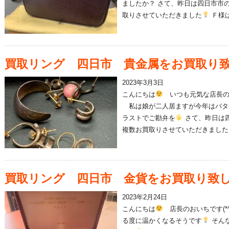
ましたか？ さて、昨日は四日市市
取りさせていただきました
Ｆ様は.
買取リング 四日市 貴金属をお買取り
2023年3月3日
こんにちは
いつも元気な店長の
私は娘が二人居ますが今年はバタ
ラストでご勘弁を
さて、昨日は四
複数お買取りさせていただきました
買取リング 四日市 金貨をお買取り致
2023年2月24日
こんにちは
店長のおいちです(*^
る度に温かくなるそうです
そん