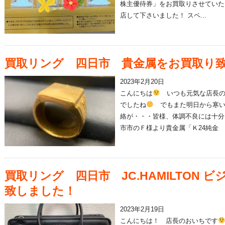
株主優待券」をお買取りさせていた
店して下さいました！ スペ...
買取リング 四日市 貴金属をお買取り
2023年2月20日
こんにちは
いつも元気な店長の
でしたね
でもまた明日から寒い
絡が・・・皆様、体調不良には十分
市市のＦ様より貴金属「Ｋ24純金 リ
買取リング 四日市 JC.HAMILTON
致しました！
2023年2月19日
こんにちは！ 店長のおいちです