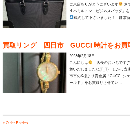
ご来店ありがとうございます
さて
N ハミルトン ビジネスバッグ」
成約して下さいました！ ほぼ新品
買取リング 四日市 GUCCI 時計をお
2023年2月18日
こんにちは
店長のおいちです(*^
舞いだしましたね(T_T) しかし
市市のK様より貴金属「GUCCI シェ
ールド」をお買取りさせてい...
« Older Entries