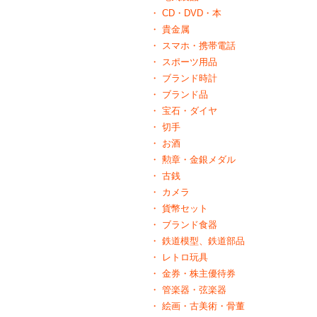
CD・DVD・本
貴金属
スマホ・携帯電話
スポーツ用品
ブランド時計
ブランド品
宝石・ダイヤ
切手
お酒
勲章・金銀メダル
古銭
カメラ
貨幣セット
ブランド食器
鉄道模型、鉄道部品
レトロ玩具
金券・株主優待券
管楽器・弦楽器
絵画・古美術・骨董